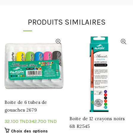
PRODUITS SIMILAIRES
Boite de 6 tubes de
gouaches 2679
Boite de 12 crayons noirs
TND
TND
6B R2545
Ce
Choix des options