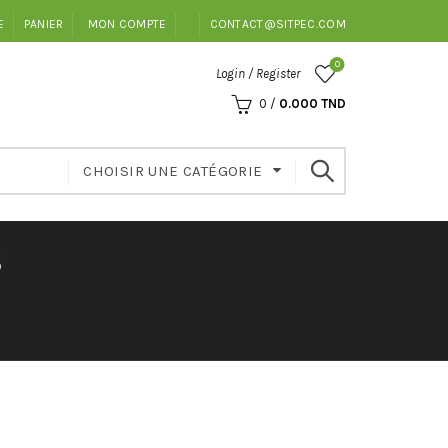
E
PANIER
MON COMPTE
CONTACT@SITPEC.COM
0
Login / Register
0
/
0.000
TND
CHOISIR UNE CATÉGORIE
S