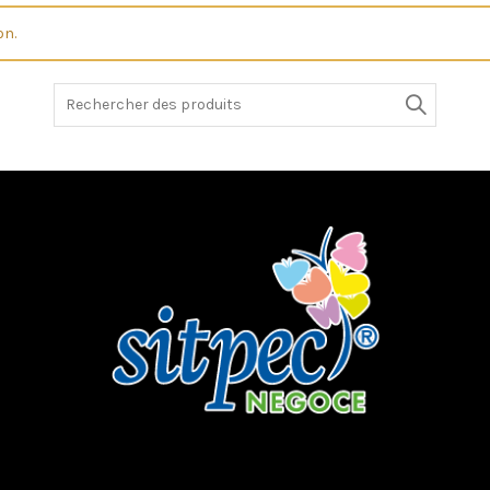
on.
Search
for: