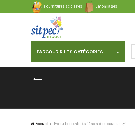
Fournitures scolaires
Emballages
S
PARCOURIR LES CATÉGORIES
fo
Accueil
Produits identifiés “Sac à dos pause city”