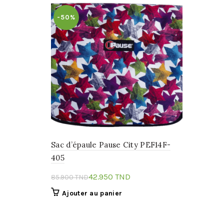
-50%
Sac d’épaule Pause City PEF14F-
405
42.950
TND
85.900
TND
Ajouter au panier