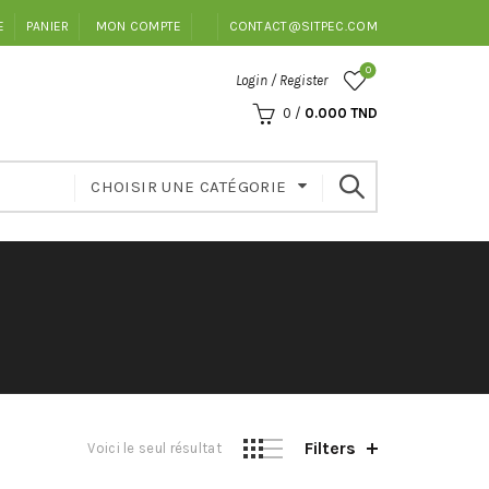
E
PANIER
MON COMPTE
CONTACT@SITPEC.COM
0
Login / Register
0
/
0.000
TND
CHOISIR UNE CATÉGORIE
Filters
Voici le seul résultat